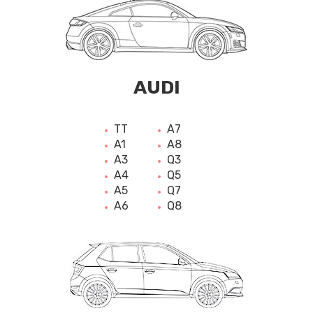
AUDI
TT
A7
A1
A8
A3
Q3
A4
Q5
A5
Q7
A6
Q8