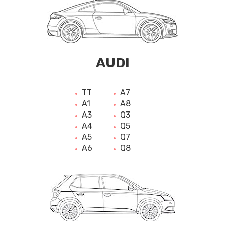
AUDI
TT
A7
A1
A8
A3
Q3
A4
Q5
A5
Q7
A6
Q8