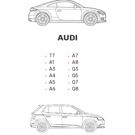
AUDI
TT
A7
A1
A8
A3
Q3
A4
Q5
A5
Q7
A6
Q8