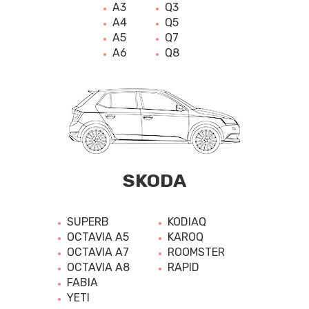
A3
Q3
A4
Q5
A5
Q7
A6
Q8
SKODA
SUPERB
KODIAQ
OCTAVIA A5
KAROQ
OCTAVIA A7
ROOMSTER
OCTAVIA A8
RAPID
FABIA
YETI