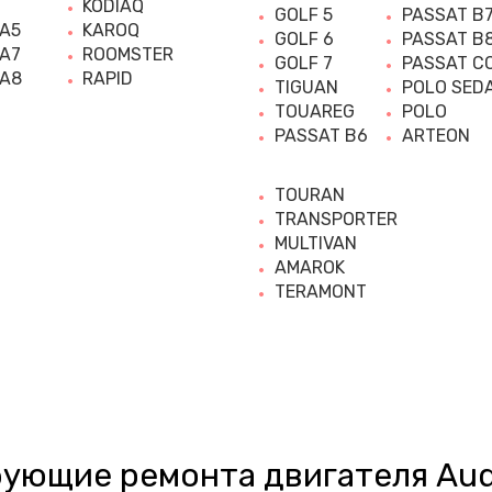
KODIAQ
GOLF 5
PASSAT B
 A5
KAROQ
GOLF 6
PASSAT B
 A7
ROOMSTER
GOLF 7
PASSAT C
 A8
RAPID
TIGUAN
POLO SED
TOUAREG
POLO
PASSAT B6
ARTEON
TOURAN
TRANSPORTER
MULTIVAN
AMAROK
TERAMONT
ующие ремонта двигателя Aud