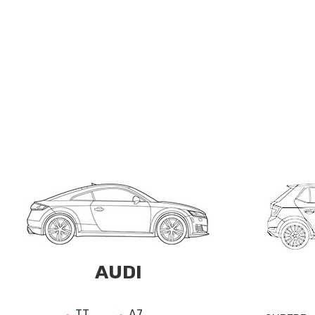
AUDI
TT
A7