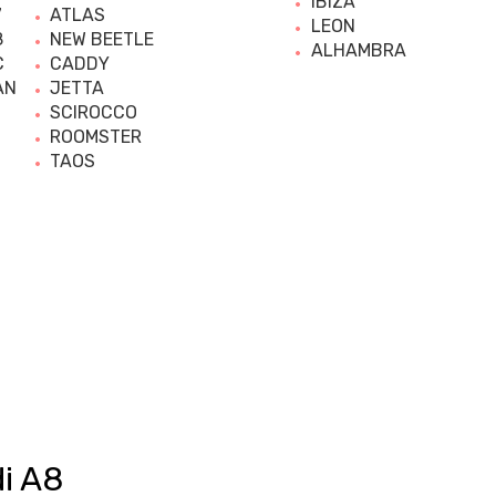
IBIZA
7
ATLAS
LEON
8
NEW BEETLE
ALHAMBRA
C
CADDY
AN
JETTA
SCIROCCO
ROOMSTER
TAOS
i A8