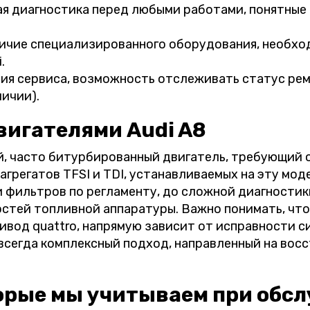
я диагностика перед любыми работами, понятные 
чие специализированного оборудования, необхо
.
ия сервиса, возможность отслеживать статус рем
ичии).
вигателями Audi A8
ый, часто битурбированный двигатель, требующий
грегатов TFSI и TDI, устанавливаемых на эту мод
и фильтров по регламенту, до сложной диагности
остей топливной аппаратуры. Важно понимать, что
ивод quattro, напрямую зависит от исправности с
 всегда комплексный подход, направленный на вос
орые мы учитываем при обс