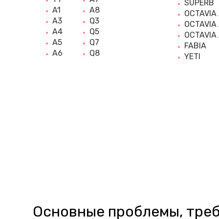
SUPERB
A1
A8
OCTAVIA
A3
Q3
OCTAVIA
A4
Q5
OCTAVIA
A5
Q7
FABIA
A6
Q8
YETI
Основные проблемы, треб