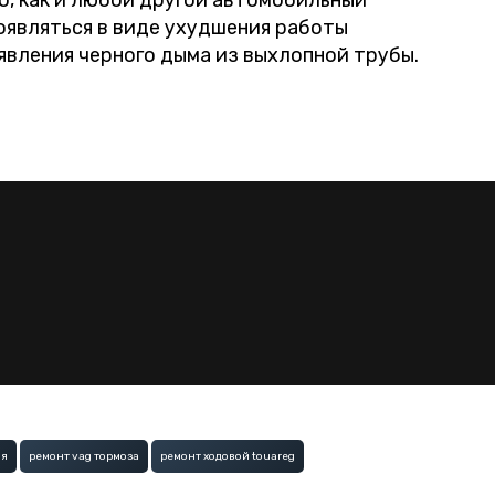
о, как и любой другой автомобильный
оявляться в виде ухудшения работы
явления черного дыма из выхлопной трубы.
ля
ремонт vag тормоза
ремонт ходовой touareg