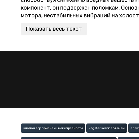
способствуя снижению вредных веществ и 
компонент, он подвержен поломкам. Основ
мотора, нестабильных вибраций на холост
Показать весь текст
клапан егр признаки неисправности
vagstar service отзывы
элек