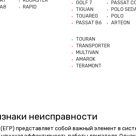
 A7
ROOMSTER
GOLF 7
PASSAT C
 A8
RAPID
TIGUAN
POLO SED
TOUAREG
POLO
PASSAT B6
ARTEON
TOURAN
TRANSPORTER
MULTIVAN
AMAROK
TERAMONT
изнаки неисправности
(ЕГР) представляет собой важный элемент в сист