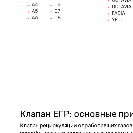
OCTAVIA
A4
Q5
OCTAVIA
A5
Q7
FABIA
A6
Q8
YETI
Клапан ЕГР: основные пр
Клапан рециркуляции отработавших газов 