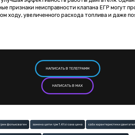
улучшая эффективность работы двигателя. Однак
ные признаки неисправности клапана ЕГР могут пр
ом ходу, увеличенного расхода топлива и даже по
НАПИСАТЬ В ТЕЛЕГРАММ
НАПИСАТЬ В MAX
трик фольксваген
замена цепи грм 1.4 tsi caxa цена
czda характеристики двигате