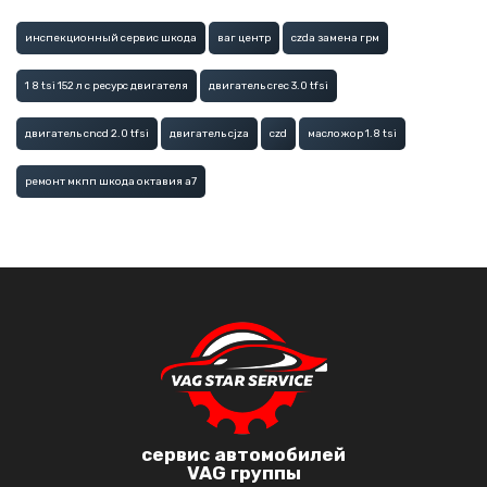
инспекционный сервис шкода
ваг центр
czda замена грм
1 8 tsi 152 л с ресурс двигателя
двигатель crec 3.0 tfsi
двигатель cncd 2.0 tfsi
двигатель cjza
czd
масложор 1.8 tsi
ремонт мкпп шкода октавия а7
сервис автомобилей
VAG группы