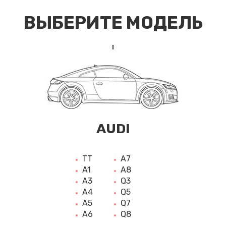
ВЫБЕРИТЕ МОДЕЛЬ
AUDI
TT
A7
A1
A8
A3
Q3
A4
Q5
A5
Q7
A6
Q8