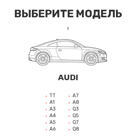
ВЫБЕРИТЕ МОДЕЛЬ
AUDI
TT
A7
A1
A8
A3
Q3
A4
Q5
A5
Q7
A6
Q8