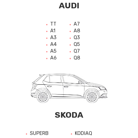
AUDI
TT
A7
A1
A8
A3
Q3
A4
Q5
A5
Q7
A6
Q8
SKODA
SUPERB
KODIAQ