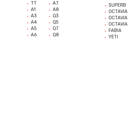
TT
A7
SUPERB
A1
A8
OCTAVIA
A3
Q3
OCTAVIA
A4
Q5
OCTAVIA
A5
Q7
FABIA
A6
Q8
YETI