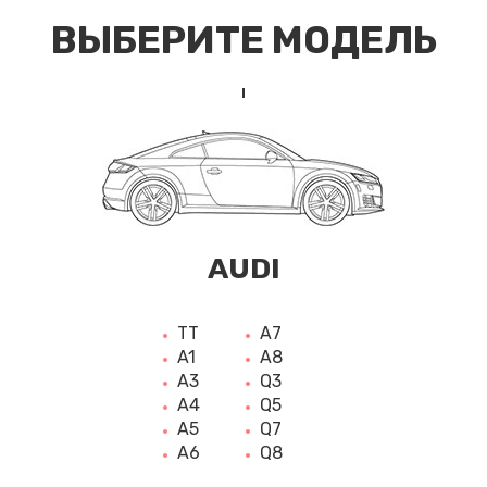
ВЫБЕРИТЕ МОДЕЛЬ
AUDI
TT
A7
A1
A8
A3
Q3
A4
Q5
A5
Q7
A6
Q8