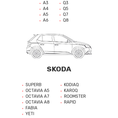
A3
Q3
A4
Q5
A5
Q7
A6
Q8
SKODA
SUPERB
KODIAQ
OCTAVIA A5
KAROQ
OCTAVIA A7
ROOMSTER
OCTAVIA A8
RAPID
FABIA
YETI