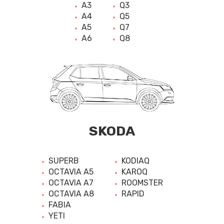
A3
Q3
A4
Q5
A5
Q7
A6
Q8
SKODA
SUPERB
KODIAQ
OCTAVIA A5
KAROQ
OCTAVIA A7
ROOMSTER
OCTAVIA A8
RAPID
FABIA
YETI