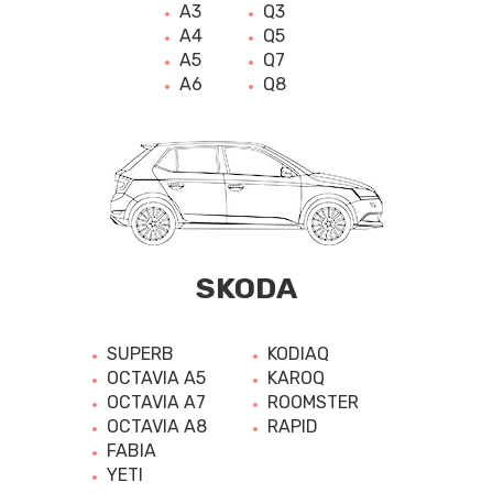
A3
Q3
A4
Q5
A5
Q7
A6
Q8
SKODA
SUPERB
KODIAQ
OCTAVIA A5
KAROQ
OCTAVIA A7
ROOMSTER
OCTAVIA A8
RAPID
FABIA
YETI