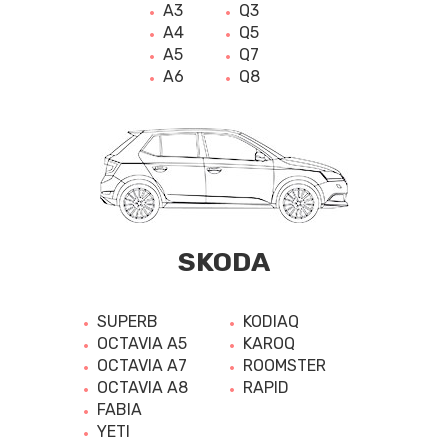
A3
Q3
A4
Q5
A5
Q7
A6
Q8
SKODA
SUPERB
KODIAQ
OCTAVIA A5
KAROQ
OCTAVIA A7
ROOMSTER
OCTAVIA A8
RAPID
FABIA
YETI