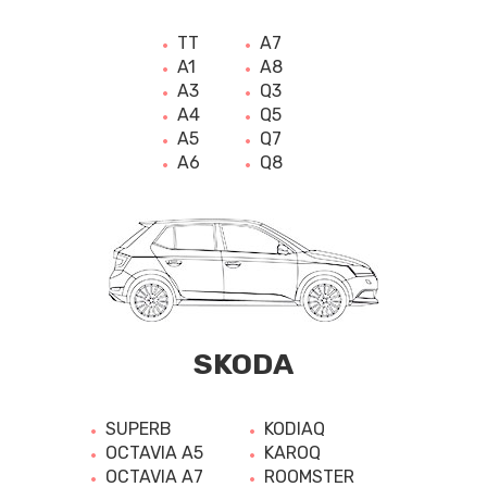
TT
A7
A1
A8
A3
Q3
A4
Q5
A5
Q7
A6
Q8
SKODA
SUPERB
KODIAQ
OCTAVIA A5
KAROQ
OCTAVIA A7
ROOMSTER