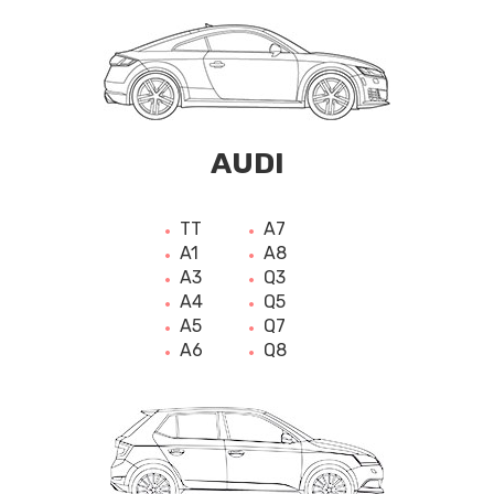
AUDI
TT
A7
A1
A8
A3
Q3
A4
Q5
A5
Q7
A6
Q8