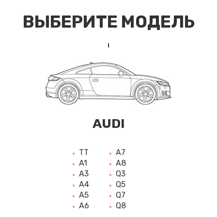
ВЫБЕРИТЕ МОДЕЛЬ
AUDI
TT
A7
A1
A8
A3
Q3
A4
Q5
A5
Q7
A6
Q8