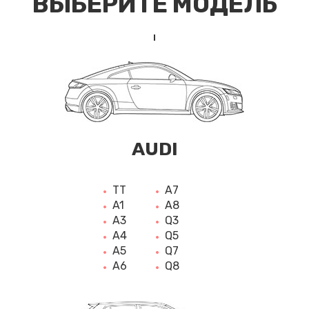
ВЫБЕРИТЕ МОДЕЛЬ
AUDI
TT
A7
A1
A8
A3
Q3
A4
Q5
A5
Q7
A6
Q8