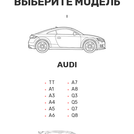
ВЫБЕРИТЕ МОДЕЛЬ
AUDI
TT
A7
A1
A8
A3
Q3
A4
Q5
A5
Q7
A6
Q8